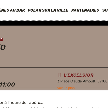
ÈNES AU BAR
POLAR SUR LA VILLE
PARTENAIRES
SO
VE
’O
L’EXCELSIOR
3 Place Claude Arnoult, 57100 
11:00
Voir un plan
or à l’heure de l’apéro…