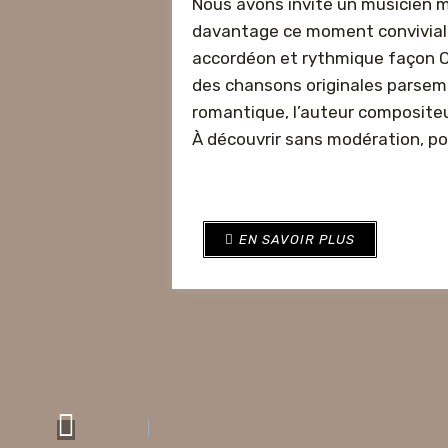
Nous avons invité un musicien m
davantage ce moment convivial. 
accordéon et rythmique façon On
des chansons originales parsemée
romantique, l’auteur composite
À découvrir sans modération, po
EN SAVOIR PLUS