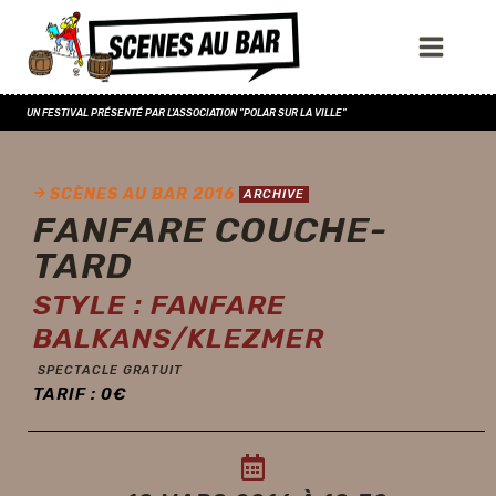
UN FESTIVAL PRÉSENTÉ PAR L'ASSOCIATION "POLAR SUR LA VILLE"
SCÈNES AU BAR 2016
ARCHIVE
FANFARE COUCHE-
TARD
STYLE : FANFARE
BALKANS/KLEZMER
SPECTACLE GRATUIT
TARIF :
0
€