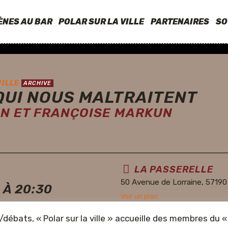
ÈNES AU BAR
POLAR SUR LA VILLE
PARTENAIRES
SO
VILLE
ARCHIVE
QUI NOUS MALTRAITENT
AN ET FRANÇOISE MARKUN
LA PASSERELLE
50 Avenue de Lorraine, 57190
 À 20:30
Voir un plan
/débats, « Polar sur la ville » accueille des membres d