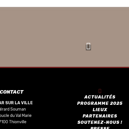
CONTACT
ACTUALITÉS
R SUR LA VILLE
PROGRAMME 2025
érard Souman
LIEUX
oucle du Val Marie
PARTENAIRES
7100 Thionville
SOUTENEZ-NOUS !
PRESSE