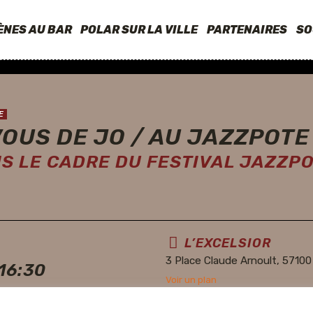
ÈNES AU BAR
POLAR SUR LA VILLE
PARTENAIRES
SO
E
OUS DE JO / AU JAZZPOTE
NS LE CADRE DU FESTIVAL JAZZP
L’EXCELSIOR
3 Place Claude Arnoult, 57100 
 16:30
Voir un plan