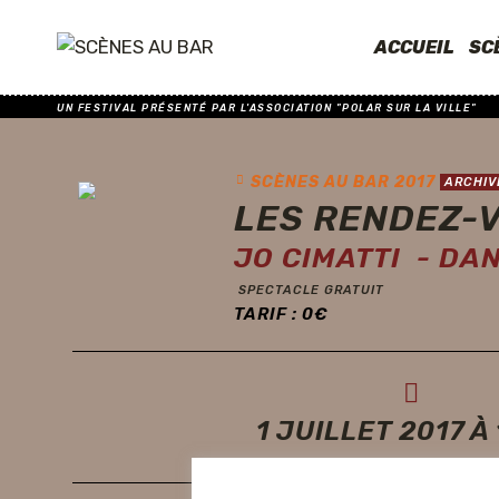
ACCUEIL
SC
UN FESTIVAL PRÉSENTÉ PAR L'ASSOCIATION "POLAR SUR LA VILLE"
SCÈNES AU BAR 2017
ARCHIV
LES RENDEZ-V
JO CIMATTI - DA
SPECTACLE GRATUIT
TARIF :
0
€
1 JUILLET 2017 À