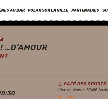
ÈNES AU BAR
POLAR SUR LA VILLE
PARTENAIRES
SO
E
! …D’AMOUR
NT
CAFÉ DES SPORTS
1 Rue de Verdun, 57655 Boula
20:30
Voir un plan