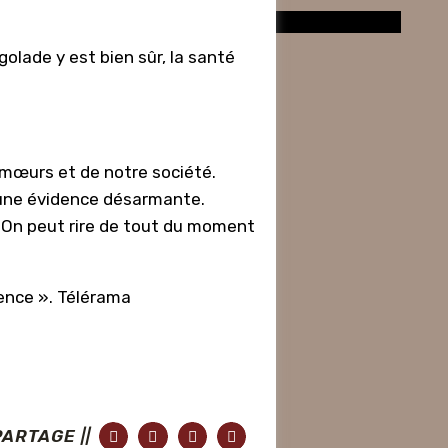
golade y est bien sûr, la santé
os mœurs et de notre
société.
d’une évidence
désarmante.
. On peut rire de tout du moment
gence ». Télérama
PARTAGE ||