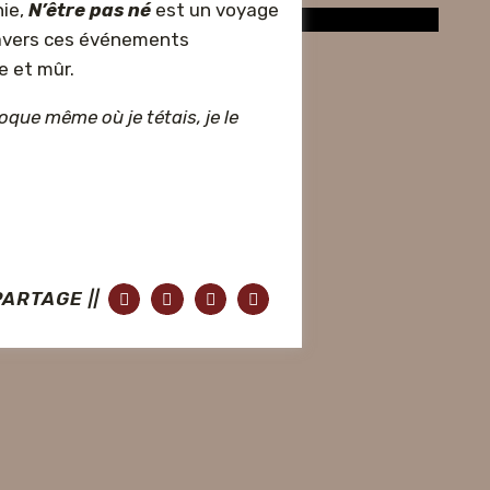
hie,
N’être pas né
est un voyage
travers ces événements
e et mûr.
époque même où je tétais, je le
PARTAGE ||