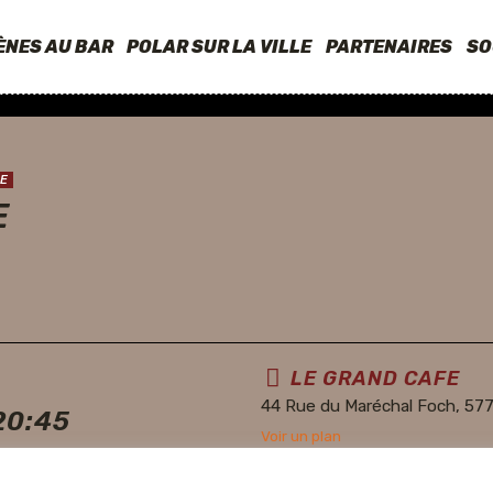
ÈNES AU BAR
POLAR SUR LA VILLE
PARTENAIRES
SO
E
E
LE GRAND CAFE
44 Rue du Maréchal Foch, 57
20:45
Voir un plan