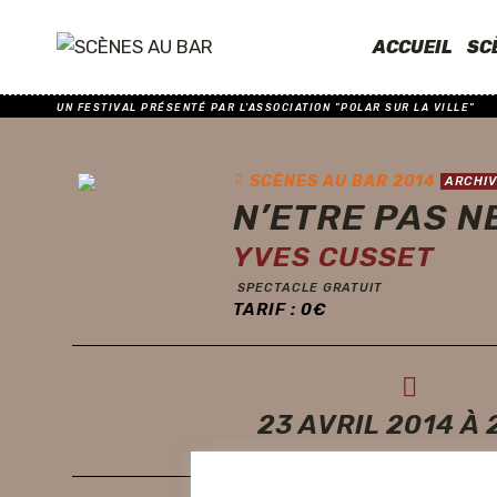
ACCUEIL
SC
UN FESTIVAL PRÉSENTÉ PAR L'ASSOCIATION "POLAR SUR LA VILLE"
SCÈNES AU BAR 2014
ARCHIV
N’ETRE PAS N
YVES CUSSET
SPECTACLE GRATUIT
TARIF :
0
€
23 AVRIL 2014 À 