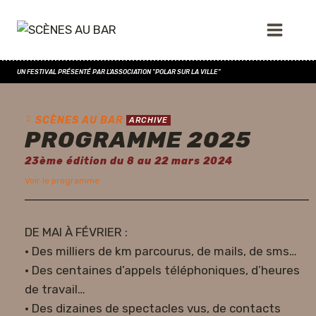
UN FESTIVAL PRÉSENTÉ PAR L'ASSOCIATION "POLAR SUR LA VILLE"
SCÈNES AU BAR
ARCHIVE
PROGRAMME 2025
23ème édition du 8 au 22 mars 2024
Voir le programme
DE MAI À FÉVRIER :
• Des milliers de km parcourus, de mails, de sms…
• Des centaines d’appels téléphoniques, d’heures
de travail…
• Des dizaines de spectacles vus, de contacts